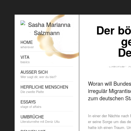
Der b
g
HOME
De
wherever
VITA
basics
AUSSER SICH
Wer sagt dir, wer du bist?
Woran will Bundes
HERRLICHE MENSCHEN
irregulär Migrant
Die zweite Platte
zum deutschen St
ESSAYS
stage of affairs
In einer der Nächte nach 
UMBRÜCHE
er seine Sorge um das deut
Literaturreihe mit Deniz Utlu
hatte ich einen Traum. U