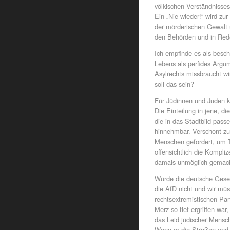
völkischen Verständnisse
Ein „Nie wieder!“ wird zu
der mörderischen Gewalt u
den Behörden und in Rede
Ich empfinde es als besc
Lebens als perfides Argum
Asylrechts missbraucht w
soll das sein?
Für Jüdinnen und Juden k
Die Einteilung in jene, di
die in das Stadtbild passe
hinnehmbar. Verschont zu
Menschen gefordert, um T
offensichtlich die Kompliz
damals unmöglich gemach
Würde die deutsche Gesell
die AfD nicht und wir müs
rechtsextremistischen Par
Merz so tief ergriffen wa
das Leid jüdischer Mensch
Wenn er die Straßen und