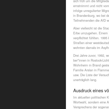
sich früh um die Mitglie
ernstnimmt und nicht vom
infolge unregulierter Migr
in Brandenburg, wo bei d
Teilnehmenden die AfD w
Aber vielleicht ist die St
Erbe umzugehen. Einem E
verpflichtet fühlten. 199
Straßen einer westdeutsc
wohnten damals im Asylh
Drei Jahre zuvor, 1992, w
be­r*in­nen in Rostock-Li
Wohnheim in Brand gestec
Familie Arslan in Flamme
usw. Die Liste der Versuc
unerträglich lang.
Ausdruck eines vö
Im aktuellen politischen 
Wortwahl, sondern eine A
Versprechens der sogenan