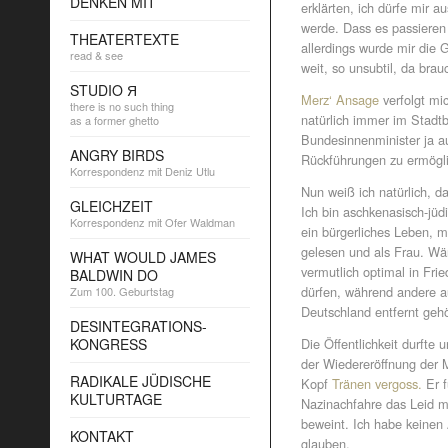
DENKEN MIT
erklärten, ich dürfe mir 
werde. Dass es passieren
THEATERTEXTE
allerdings wurde mir die 
read & see
weit, so unsubtil, da bra
STUDIO Я
Merz‘ Ansage
verfolgt mi
there is no such thing
natürlich immer im Stadt
as a former ghetto
Bundesinnenminister ja a
ANGRY BIRDS
Rückführungen zu ermögli
Korrespondenz mit Deniz Utlu
Nun weiß ich natürlich, d
GLEICHZEIT
Ich bin aschkenasisch-jü
Korrespondenz mit Ofer Waldman
ein bürgerliches Leben, 
gelesen und als Frau. Wär
WHAT WOULD JAMES
vermutlich optimal in Frie
BALDWIN DO
dürfen, während andere a
Zum 100. Geburtstag
Deutschland entfernt geh
DESINTEGRATIONS-
KONGRESS
Die Öffentlichkeit durfte 
der Wiedereröffnung der
RADIKALE JÜDISCHE
Kopf
Tränen vergoss.
Er f
KULTURTAGE
Nazinachfahre das Leid m
beweint. Ich habe keinen 
KONTAKT
glauben.