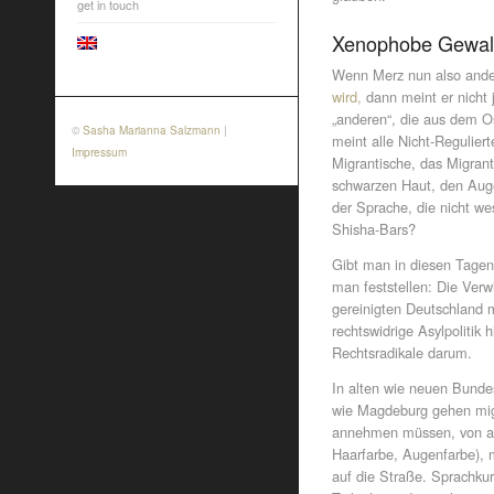
get in touch
Xenophobe Gewalt
Wenn Merz nun also ande
wird,
dann meint er nicht j
„anderen“, die aus dem O
©
Sasha Marianna Salzmann
|
meint alle Nicht-Regulier
Impressum
Migrantische, das Migran
schwarzen Haut, den Aug
der Sprache, die nicht wes
Shisha-Bars?
Gibt man in diesen Tagen
man feststellen: Die Ver
gereinigten Deutschland m
rechtswidrige Asylpolitik 
Rechtsradikale darum.
In alten wie neuen Bunde
wie Magdeburg gehen mig
annehmen müssen, von an
Haarfarbe, Augenfarbe), m
auf die Straße. Sprachku