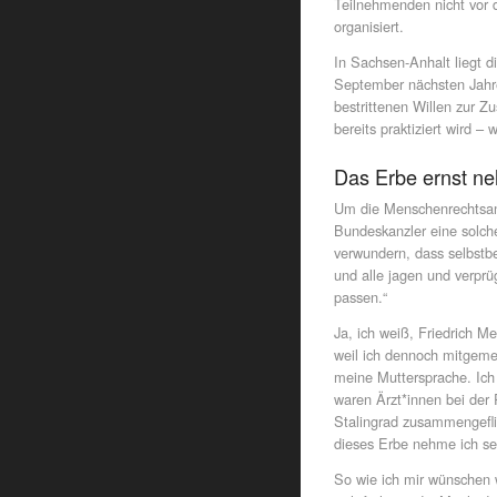
Teilnehmenden nicht vor d
organisiert.
In Sachsen-Anhalt liegt d
September nächsten Jahre
bestrittenen Willen zur 
bereits praktiziert wird 
Das Erbe ernst n
Um die Menschenrechtsanw
Bundeskanzler eine solch
verwundern, dass selbstb
und alle jagen und verprü
passen.“
Ja, ich weiß, Friedrich M
weil ich dennoch mitgemein
meine Muttersprache. Ich 
waren Ärz­t*in­nen bei de
Stalingrad zusammengeflic
dieses Erbe nehme ich seh
So wie ich mir wünschen 